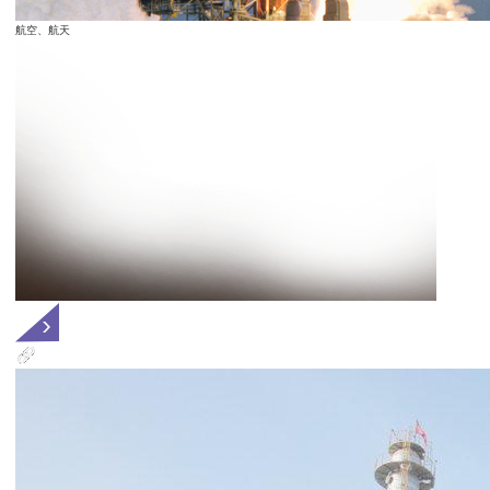
航空、航天